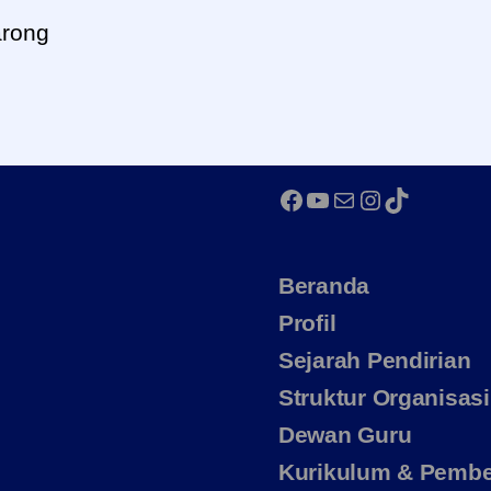
rong
Facebook
YouTube
Mail
Instagram
TikTok
Beranda
Profil
Sejarah Pendirian
Struktur Organisasi
Dewan Guru
Kurikulum & Pembe