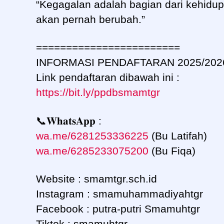
“Kegagalan adalah bagian dari kehidupa
akan pernah berubah.”
========================
INFORMASI PENDAFTARAN 2025/2026
Link pendaftaran dibawah ini :
https://bit.ly/ppdbsmamtgr
📞𝐖𝐡𝐚𝐭𝐬𝐀𝐩𝐩 :
wa.me/6281253336225
(Bu Latifah)
wa.me/6285233075200
(Bu Fiqa)
Website : smamtgr.sch.id
Instagram : smamuhammadiyahtgr
Facebook : putra-putri Smamuhtgr
Tiktok : smamuhtgr