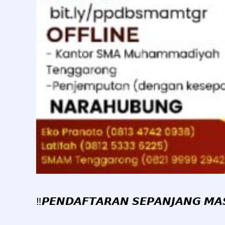
‼️𝙋𝙀𝙉𝘿𝘼𝙁𝙏𝘼𝙍𝘼𝙉 𝙎𝙀𝙋𝘼𝙉𝙅𝘼𝙉𝙂 𝙈𝘼