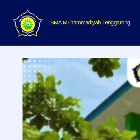
SMA Muhammadiyah Tenggarong
SMA
Muhammadiyah
Tenggarong