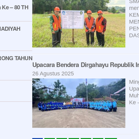
SM
 Ke – 80 TH
men
KE
ME
ADIYAH
PEN
DA
RONG TAHUN
Upacara Bendera Dirgahayu Republik I
26 Agustus 2025
Min
Upa
Muh
Ke