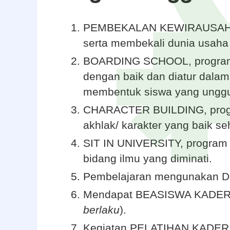
PEMBEKALAN KEWIRAUSAHAAN,
serta membekali dunia usaha 
BOARDING SCHOOL, program i
dengan baik dan diatur dalam
membentuk siswa yang unggul,
CHARACTER BUILDING, progr
akhlak/ karakter yang baik s
SIT IN UNIVERSITY, program 
bidang ilmu yang diminati.
Pembelajaran mengunakan
Mendapat BEASISWA KADER di
berlaku
).
Kegiatan PELATIHAN KADER 