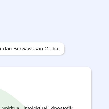
ur dan Berwawasan Global
itual, intelektual, kinestetik,