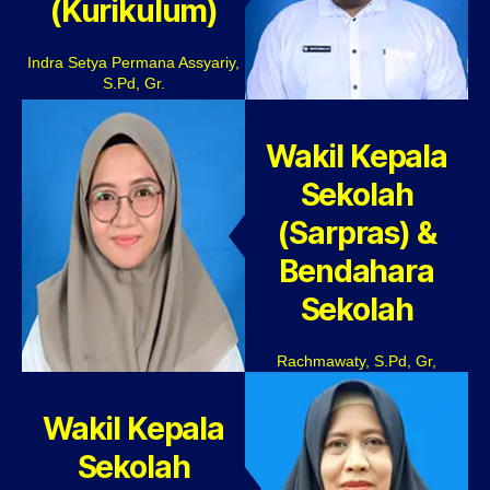
(Kurikulum)
Indra Setya Permana Assyariy,
S.Pd, Gr.
Wakil Kepala
Sekolah
(Sarpras) &
Bendahara
Sekolah
Rachmawaty, S.Pd, Gr,
Wakil Kepala
Sekolah