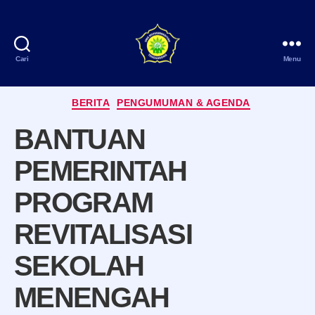
Cari
Menu
SMA
Muhammadiyah
Kategori
Tenggarong
BERITA
PENGUMUMAN & AGENDA
BANTUAN
PEMERINTAH
PROGRAM
REVITALISASI
SEKOLAH
MENENGAH