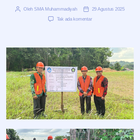
Oleh
SMA Muhammadiyah
29 Agustus 2025
Penulis
Tanggal
artikel
artikel
pada
Tak ada komentar
BANTUAN
PEMERINTAH
PROGRAM
REVITALISASI
SEKOLAH
MENENGAH