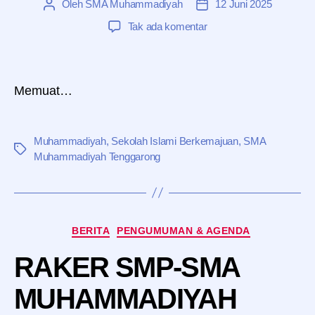
Oleh
SMA Muhammadiyah
12 Juni 2025
Penulis
Tanggal
artikel
artikel
pada
Tak ada komentar
FORM
PENELUSURAN
ALUMNI
SMA
Memuat…
MUHAMMADIYAH
TENGGARONG
Muhammadiyah
,
Sekolah Islami Berkemajuan
,
SMA
Tag
Muhammadiyah Tenggarong
Kategori
BERITA
PENGUMUMAN & AGENDA
RAKER SMP-SMA
MUHAMMADIYAH