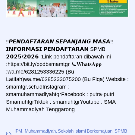
‼️𝙋𝙀𝙉𝘿𝘼𝙁𝙏𝘼𝙍𝘼𝙉 𝙎𝙀𝙋𝘼𝙉𝙅𝘼𝙉𝙂 𝙈𝘼𝙎𝘼‼️
𝗜𝗡𝗙𝗢𝗥𝗠𝗔𝗦𝗜 𝗣𝗘𝗡𝗗𝗔𝗙𝗧𝗔𝗥𝗔𝗡 SPMB
𝟮𝟬𝟮𝟱/𝟮𝟬𝟮𝟲 :Link pendaftaran dibawah ini
:https://bit.ly/ppdbsmamtgr 📞𝐖𝐡𝐚𝐭𝐬𝐀𝐩𝐩
:wa.me/6281253336225 (Bu
Latifah)wa.me/6285233075200 (Bu Fiqa) Website :
smamtgr.sch.idInstagram :
smamuhammadiyahtgrFacebook : putra-putri
SmamuhtgrTiktok : smamuhtgrYoutube : SMA
Muhammadiyah Tenggarong
IPM
,
Muhammadiyah
,
Sekolah Islami Berkemajuan
,
SPMB
Tag