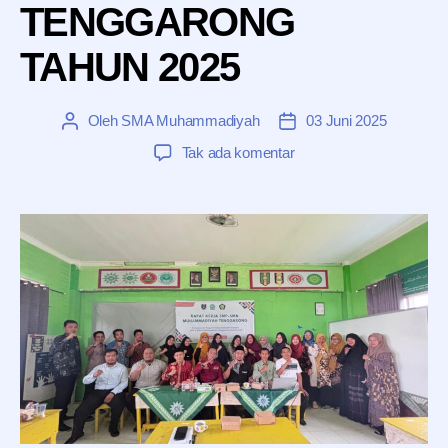
TENGGARONG
TAHUN 2025
Oleh
SMA Muhammadiyah
03 Juni 2025
Penulis
Tanggal
artikel
artikel
pada
Tak ada komentar
RAKER
SMP-
SMA
MUHAMMADIYAH
TENGGARONG
TAHUN
2025