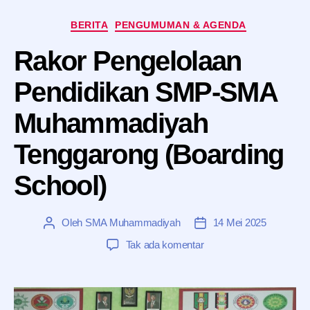
Kategori
BERITA
PENGUMUMAN & AGENDA
Rakor Pengelolaan
Pendidikan SMP-SMA
Muhammadiyah
Tenggarong (Boarding
School)
Oleh
SMA Muhammadiyah
14 Mei 2025
Penulis
Tanggal
artikel
artikel
pada
Tak ada komentar
Rakor
Pengelolaan
Pendidikan
SMP-