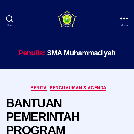
Cari
Menu
SMA
Muhammadiyah
Tenggarong
Penulis:
SMA Muhammadiyah
Kategori
BERITA
PENGUMUMAN & AGENDA
BANTUAN
PEMERINTAH
PROGRAM