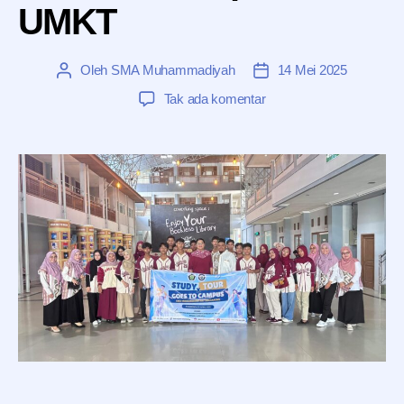
UMKT
Oleh
SMA Muhammadiyah
14 Mei 2025
Penulis
Tanggal
artikel
artikel
pada
Tak ada komentar
Goes
To
Campus
UMKT