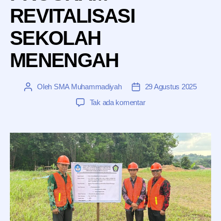
REVITALISASI
SEKOLAH
MENENGAH
Oleh
SMA Muhammadiyah
29 Agustus 2025
Penulis
Tanggal
artikel
artikel
pada
Tak ada komentar
BANTUAN
PEMERINTAH
PROGRAM
REVITALISASI
SEKOLAH
MENENGAH