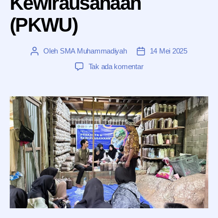
Kewirausahaan
(PKWU)
Oleh
SMA Muhammadiyah
14 Mei 2025
Penulis
Tanggal
artikel
artikel
pada
Tak ada komentar
Pelatihan
Prakarya
&
Kewirausahaan
(PKWU)