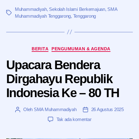
Muhammadiyah
,
Sekolah Islami Berkemajuan
,
SMA
Tag
Muhammadiyah Tenggarong
,
Tenggarong
Kategori
BERITA
PENGUMUMAN & AGENDA
Upacara Bendera
Dirgahayu Republik
Indonesia Ke – 80 TH
Oleh
SMA Muhammadiyah
26 Agustus 2025
Penulis
Tanggal
artikel
artikel
pada
Tak ada komentar
Upacara
Bendera