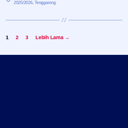
2025/2026
,
Tenggarong
Paginasi
1
2
3
Lebih Lama
→
pos