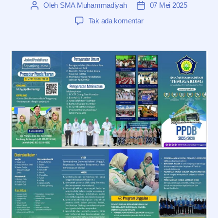
Oleh
SMA Muhammadiyah
07 Mei 2025
Penulis
Tanggal
artikel
artikel
pada
Tak ada komentar
SISTEM
PENERIMAAN
MURID
BARU
(SPMB)
2025/2025