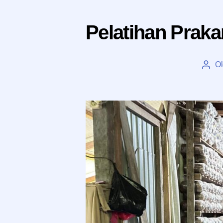
Pelatihan Prak
O
Penu
artik