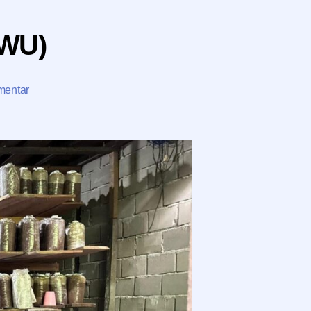
KWU)
pada
mentar
Pelatihan
Prakarya
&
Kewirausahaan
(PKWU)