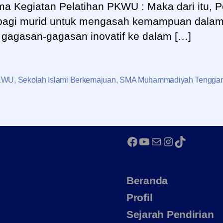
ma Kegiatan Pelatihan PKWU : Maka dari itu, 
 bagi murid untuk mengasah kemampuan dalam
gagasan-gagasan inovatif ke dalam […]
KWU
,
Sekolah Islami Berkemajuan
,
SMA Muhammadiyah Tenggar
Facebook
YouTube
Mail
Instagram
TikTok
Beranda
Profil
Sejarah Pendirian