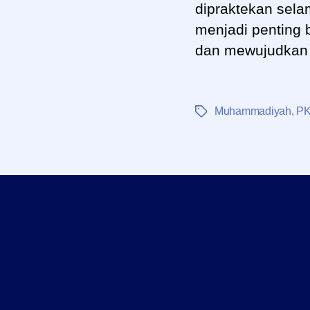
dipraktekan sela
menjadi penting
dan mewujudkan 
Muhammadiyah
,
P
Tag