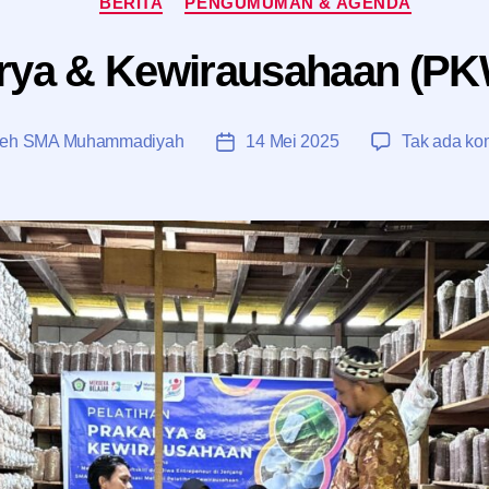
BERITA
PENGUMUMAN & AGENDA
arya & Kewirausahaan (P
leh
SMA Muhammadiyah
14 Mei 2025
Tak ada ko
lis
Tanggal
el
artikel