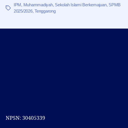
IPM
,
Muhammadiyah
,
Sekolah Islami Berkemajuan
,
SPMB
Tag
2025/2026
,
Tenggarong
NPSN: 30405339