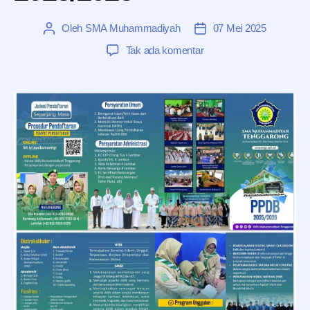
Oleh
SMA Muhammadiyah
07 Mei 2025
Penulis
Tanggal
artikel
artikel
pada
Tak ada komentar
SISTEM
PENERIMAAN
MURID
BARU
(SPMB)
2025/2025