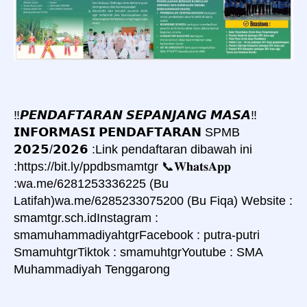
‼️𝙋𝙀𝙉𝘿𝘼𝙁𝙏𝘼𝙍𝘼𝙉 𝙎𝙀𝙋𝘼𝙉𝙅𝘼𝙉𝙂 𝙈𝘼𝙎𝘼‼️
𝗜𝗡𝗙𝗢𝗥𝗠𝗔𝗦𝗜 𝗣𝗘𝗡𝗗𝗔𝗙𝗧𝗔𝗥𝗔𝗡 SPMB
𝟮𝟬𝟮𝟱/𝟮𝟬𝟮𝟲 :Link pendaftaran dibawah ini
:https://bit.ly/ppdbsmamtgr 📞𝐖𝐡𝐚𝐭𝐬𝐀𝐩𝐩
:wa.me/6281253336225 (Bu
Latifah)wa.me/6285233075200 (Bu Fiqa) Website :
smamtgr.sch.idInstagram :
smamuhammadiyahtgrFacebook : putra-putri
SmamuhtgrTiktok : smamuhtgrYoutube : SMA
Muhammadiyah Tenggarong