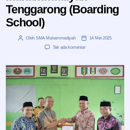
Tenggarong (Boarding
School)
Oleh
SMA Muhammadiyah
14 Mei 2025
Penulis
Tanggal
artikel
artikel
pada
Tak ada komentar
Rakor
Pengelolaan
Pendidikan
SMP-
SMA
Muhammadiyah
Tenggarong
(Boarding
School)