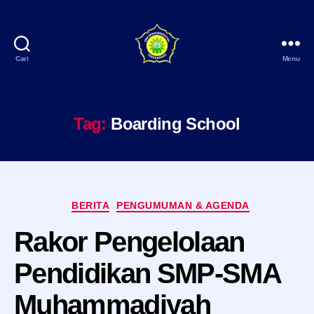
Cari
Menu
SMA
Muhammadiyah
Tenggarong
Tag:
Boarding School
Kategori
BERITA
PENGUMUMAN & AGENDA
Rakor Pengelolaan
Pendidikan SMP-SMA
Muhammadiyah