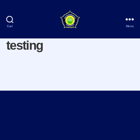
Cari
Menu
SMA
Muhammadiyah
testing
Tenggarong