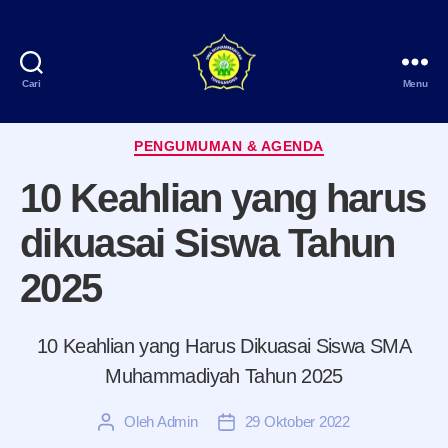
Cari
Menu
SMA
Muhammadiyah
Kategori
Tenggarong
PENGUMUMAN & AGENDA
10 Keahlian yang harus
dikuasai Siswa Tahun
2025
10 Keahlian yang Harus Dikuasai Siswa SMA
Muhammadiyah Tahun 2025
Oleh
Admin
29 Oktober 2022
Penulis
Tanggal
artikel
artikel