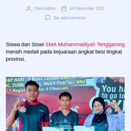
Oleh
Admin
14 Desember 2021
Penulis
Tanggal
artikel
artikel
pada
Tak ada komentar
Siswa
dan
Siswi
SMA
Siswa dan Siswi
SMA Muhammadiyah Tenggarong
Muhammadiyah
meraih medali pada kejuaraan angkat besi tingkat
Tenggarong
provinsi.
meraih
medali
pada
kejuaraan
angkat
besi
tingkat
provinsi