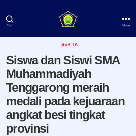
Cari
Menu
SMA
Muhammadiyah
Kategori
Tenggarong
BERITA
Siswa dan Siswi SMA
Muhammadiyah
Tenggarong meraih
medali pada kejuaraan
angkat besi tingkat
provinsi