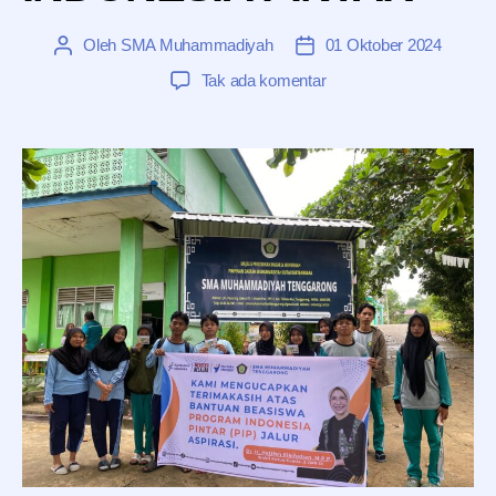
Oleh
SMA Muhammadiyah
01 Oktober 2024
Penulis
Tanggal
artikel
artikel
pada
Tak ada komentar
PENERIMA
BEASISWA
PROGRAM
INDONESIA
PINTAR