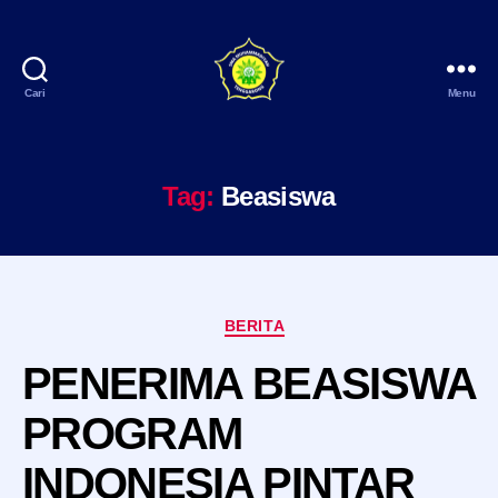
Cari
Menu
SMA
Muhammadiyah
Tenggarong
Tag:
Beasiswa
Kategori
BERITA
PENERIMA BEASISWA
PROGRAM
INDONESIA PINTAR