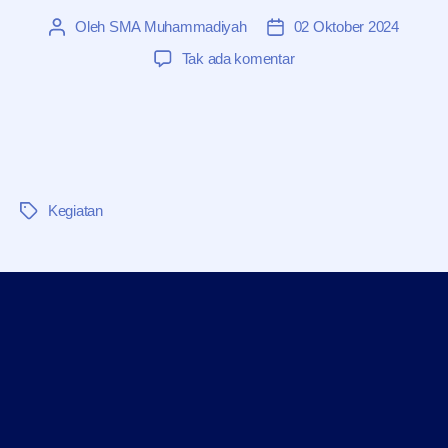
Oleh
SMA Muhammadiyah
02 Oktober 2024
Penulis
Tanggal
artikel
artikel
pada
Tak ada komentar
KUNJUNGAN
UMY
KE
SMA
MUHAMMADIYAH
TENGGARONG
Kegiatan
Tag