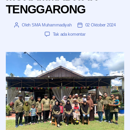
TENGGARONG
Oleh
SMA Muhammadiyah
02 Oktober 2024
Penulis
Tanggal
artikel
artikel
pada
Tak ada komentar
FAMILY
GATHERING
SMA
MUHAMMADIYAH
TENGGARONG