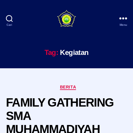
Cari
Menu
SMA
Muhammadiyah
Tenggarong
Tag:
Kegiatan
Kategori
BERITA
FAMILY GATHERING
SMA
MUHAMMADIYAH