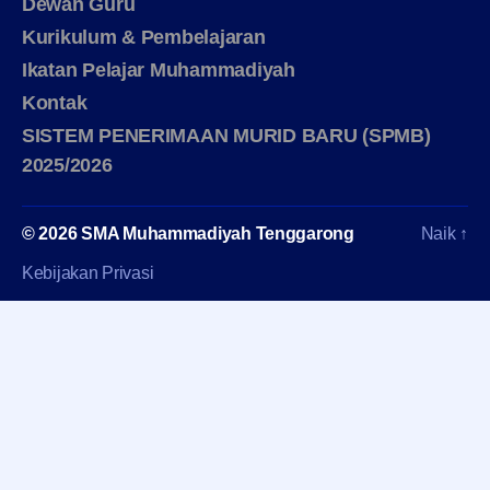
Dewan Guru
Kurikulum & Pembelajaran
Ikatan Pelajar Muhammadiyah
Kontak
SISTEM PENERIMAAN MURID BARU (SPMB)
2025/2026
© 2026
SMA Muhammadiyah Tenggarong
Naik
↑
Kebijakan Privasi