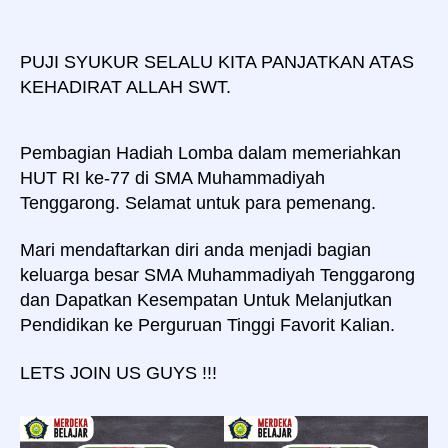
HUT
RI
ke-
PUJI SYUKUR SELALU KITA PANJATKAN ATAS
77
KEHADIRAT ALLAH SWT.
di
SMA
Muhammadiyah
Pembagian Hadiah Lomba dalam memeriahkan
Tenggarong
HUT RI ke-77 di SMA Muhammadiyah
Tenggarong. Selamat untuk para pemenang.
Mari mendaftarkan diri anda menjadi bagian
keluarga besar SMA Muhammadiyah Tenggarong
dan Dapatkan Kesempatan Untuk Melanjutkan
Pendidikan ke Perguruan Tinggi Favorit Kalian.
LETS JOIN US GUYS !!!