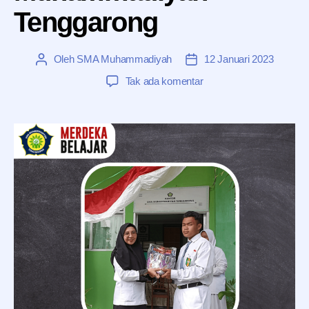
Tenggarong
Oleh
SMA Muhammadiyah
12 Januari 2023
Penulis
Tanggal
artikel
artikel
pada
Tak ada komentar
Memeriahkan
HUT
RI
ke-
77
di
SMA
Muhammadiyah
Tenggarong