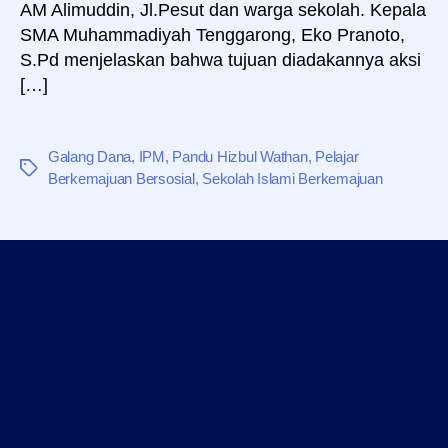
AM Alimuddin, Jl.Pesut dan warga sekolah. Kepala
SMA Muhammadiyah Tenggarong, Eko Pranoto,
S.Pd menjelaskan bahwa tujuan diadakannya aksi
[…]
Galang Dana
,
IPM
,
Pandu Hizbul Wathan
,
Pelajar
Tag
Berkemajuan Bersosial
,
Sekolah Islami Berkemajuan