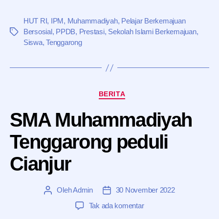
HUT RI
,
IPM
,
Muhammadiyah
,
Pelajar Berkemajuan
Bersosial
,
PPDB
,
Prestasi
,
Sekolah Islami Berkemajuan
,
Tag
Siswa
,
Tenggarong
Kategori
BERITA
SMA Muhammadiyah
Tenggarong peduli
Cianjur
Oleh
Admin
30 November 2022
Penulis
Tanggal
artikel
artikel
pada
Tak ada komentar
SMA