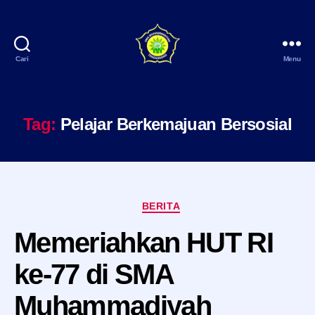
Cari
Menu
SMA
Muhammadiyah
Tenggarong
Tag:
Pelajar Berkemajuan Bersosial
Kategori
BERITA
Memeriahkan HUT RI
ke-77 di SMA
Muhammadiyah